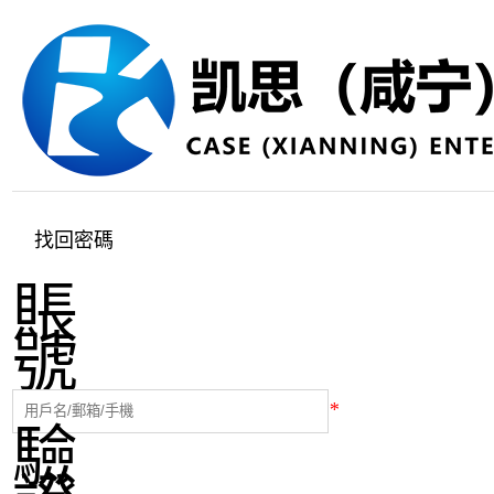
?
招聘
會員
CODESYS
找回密碼
賬
開發者社區
號
留言
*
驗