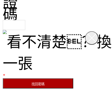
證
碼
公司動態
NEWS
市
重
場
要
活
公
動
告
*