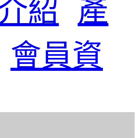
介紹
產
會員資