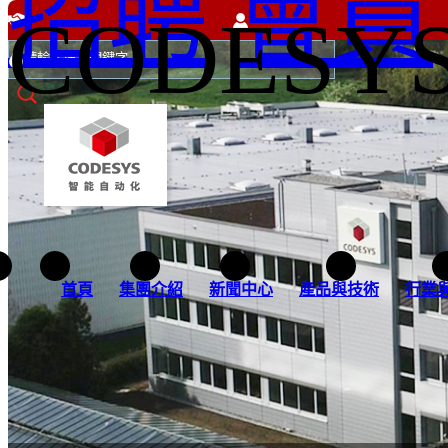
招聘
會員
CODES
首頁
集團介紹
新聞中心
產品與技術
行業