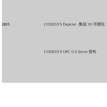
2015
CODESYS Depictor –
集成
3D
可視化
CODESYS OPC UA Server
發布