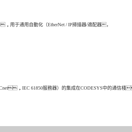
S
，用于通用自動化（
EtherNet / IP
掃描器
/
適配器，
Cnet
，
IEC 61850
服務器）的集成在
CODESYS
中的通信棧