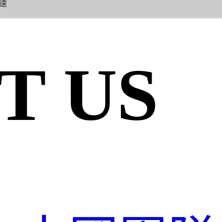
速
T US