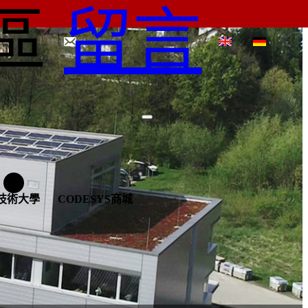
區
留言
S技術大學
CODESYS商城