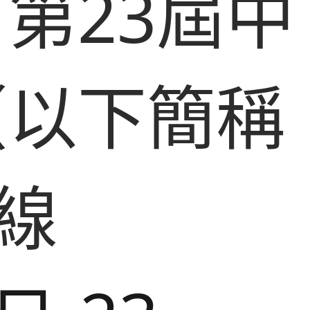
第23屆中
（以下簡稱
線