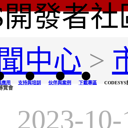
YS開發者社
聞中心
>
與應用
支持與培訓
伙伴與案例
下載專區
CODESY
博覽會
023-10