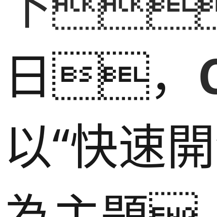
下
日，
以“快速開
為主題