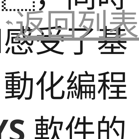
返回列表
和感受了基
自動化編程
YS
軟件的