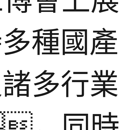
多種國產
及諸多行業
，
同時