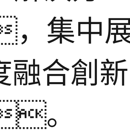
，集中展現
深度融合創
。