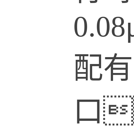
0.
配有
口