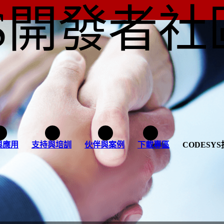
YS開發者社
與應用
支持與培訓
伙伴與案例
下載專區
CODESY