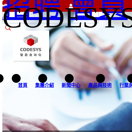
招聘
會員
CODES
首頁
集團介紹
新聞中心
產品與技術
行業