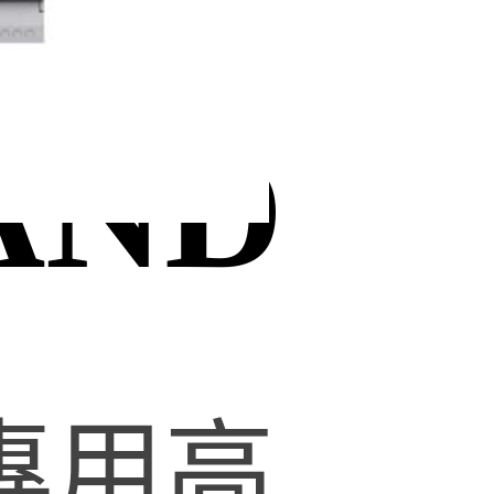
AND
程邏輯
器
專用高