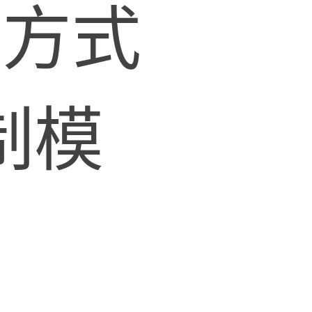
出方式
制模