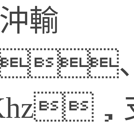
沖輸

0Khz