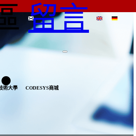
區
留言
S技術大學
CODESYS商城