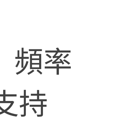
、頻率
，支持