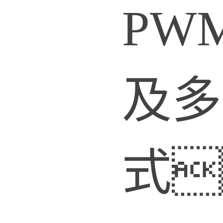
PW
及多
式