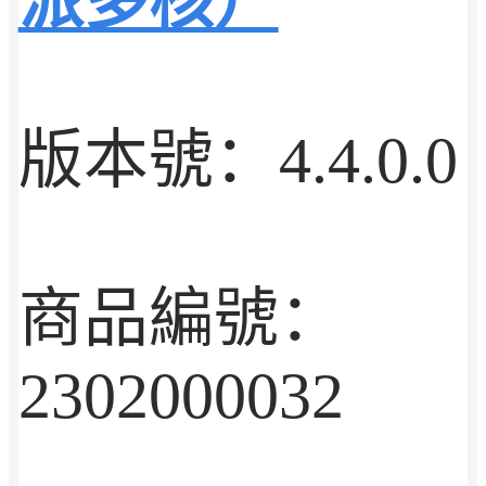
派多核）
版本號：
4.4.0.0
商品編號：
2302000032