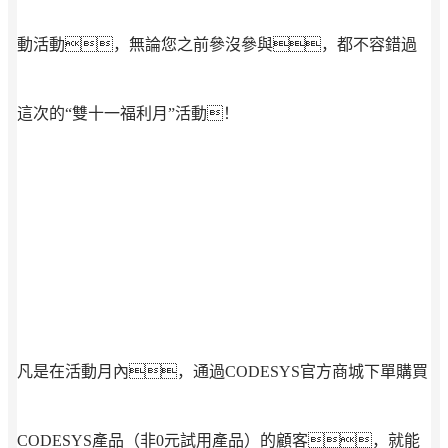
動活動，無論您之前參沒參與，都不容錯過
這次的“雙十一福利月”活動！
凡是在活動月內，通過CODESYS官方商城下單購買
CODESYS產品（非0元試用產品）的顧客，就能