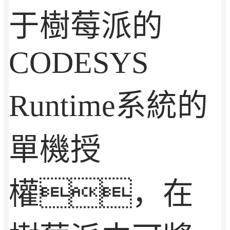
于樹莓派的
CODESYS
Runtime
系統的
單機授
權，在