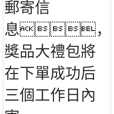
郵寄信
息，
獎品大禮包將
在下單成功后
三個工作日內