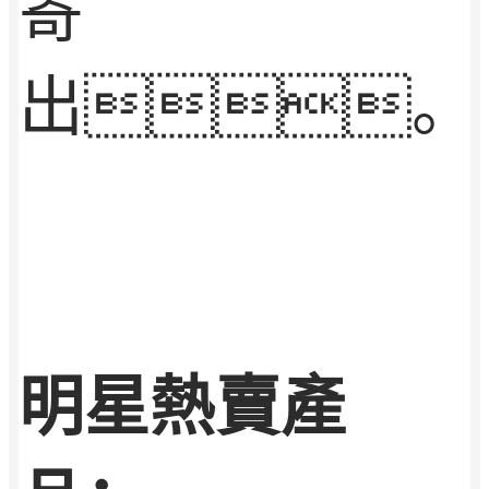
寄
出。
明星熱賣產