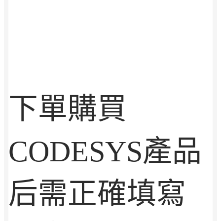
下單購買
CODESYS
產品
后需正確填寫