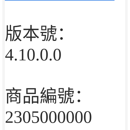
版本號：
4.10.0.0
商品編號：
2305000000