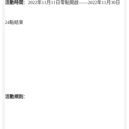
活動時間
：2022年11月11日零點開啟——2022年11月30日
24點結束
活動規則
：