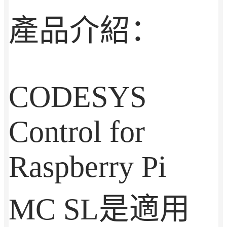
產品介紹：
CODESYS
Control for
Raspberry Pi
MC SL
是適用