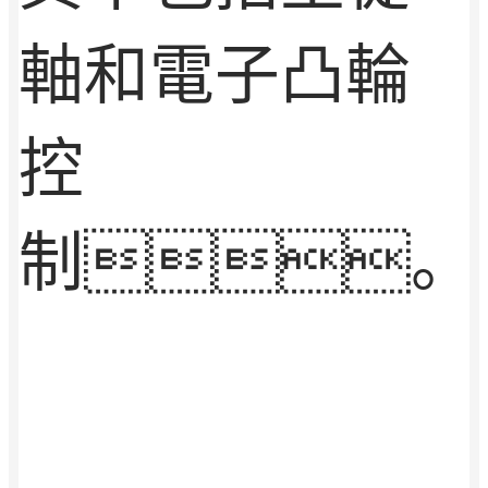
軸和電子凸輪
控
制。