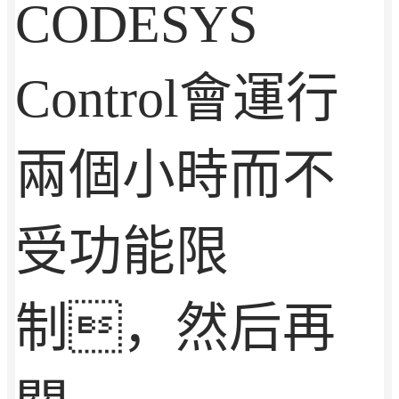
CODESYS
Control
會運行
兩個小時而不
受功能限
制，然后再