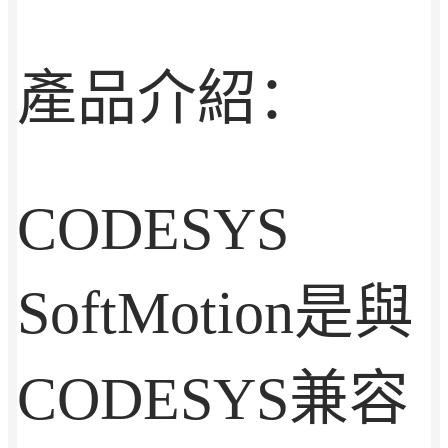
產品介紹：
CODESYS
SoftMotion
是與
CODESYS
兼容