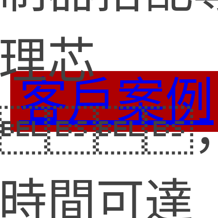
理芯
客戶案例

時間可達