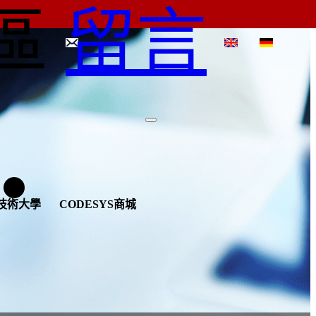
區
留言
S技術大學
CODESYS商城