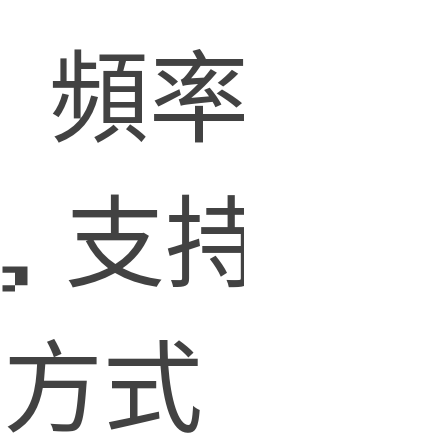
、頻率
，支持
出方式