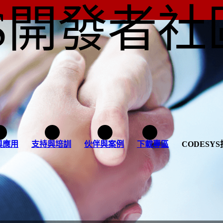
YS開發者社
與應用
支持與培訓
伙伴與案例
下載專區
CODESY