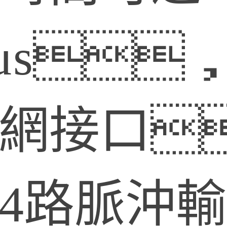
08μs
網接口
4路脈沖輸