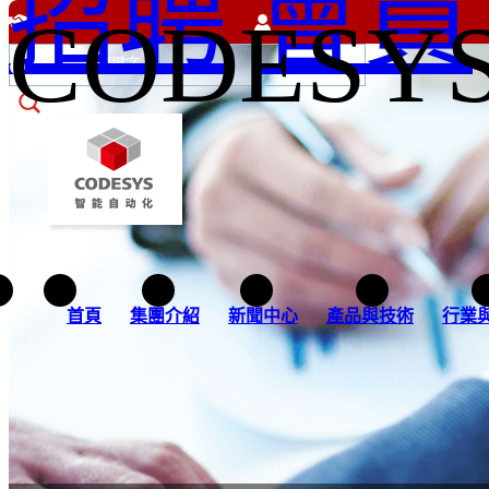
招聘
會員
CODES
首頁
集團介紹
新聞中心
產品與技術
行業