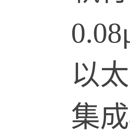
0.
以太
集成