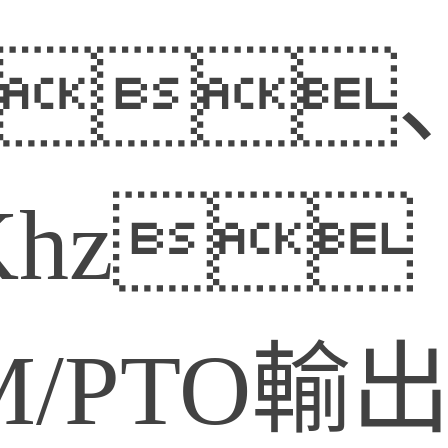

0Khz
M/PTO輸