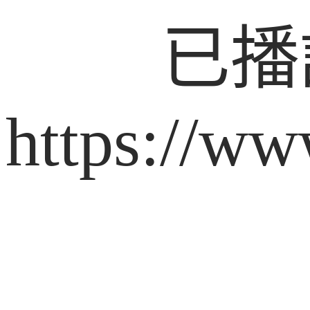
已播課
https://ww