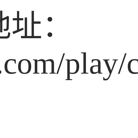
址：
.com/play/