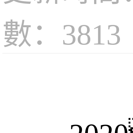
數：
3813