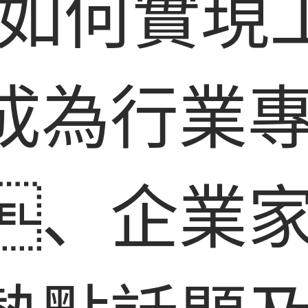
如何實現
成為行業
、企業