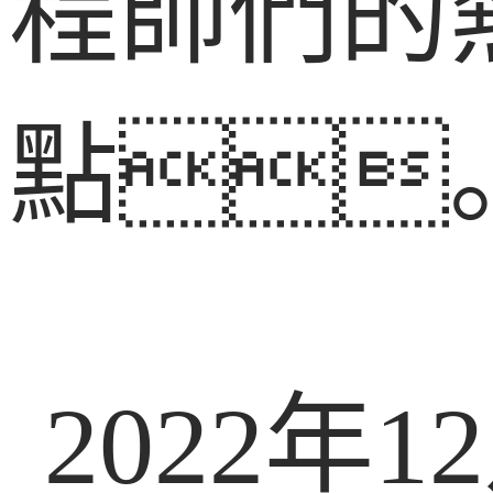
程師們的
點
2022年