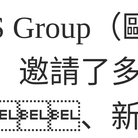
S Grou
）邀請了
、