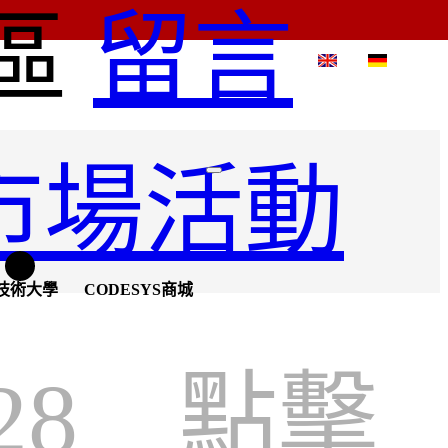
區
留言
市場活動
S技術大學
CODESYS商城
-28 點擊