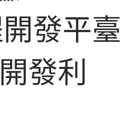
程開發平臺
的開發利