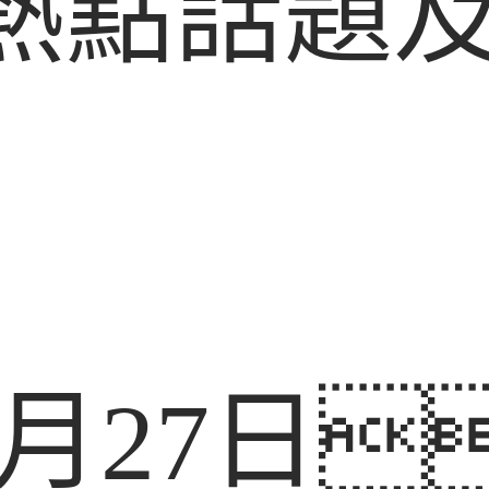
熱點話題
。
12月27日