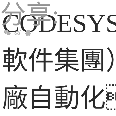
分享:
CODESY
軟件集團
廠自動化