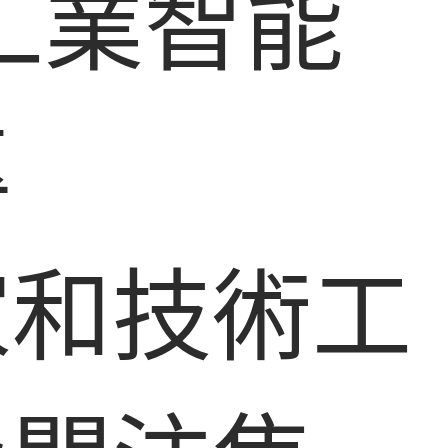
工業智能
專
家和技術工