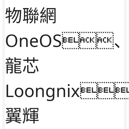
物聯網
OneOS
龍芯
Loongnix
翼輝