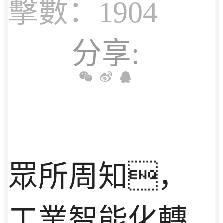
擊數：
1904
分享:
眾所周知，
工業智能化轉