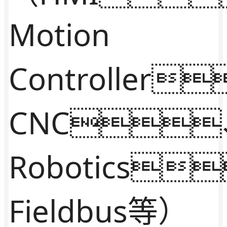
Motion
Controller
CNC
Robotics
Fieldbus等）