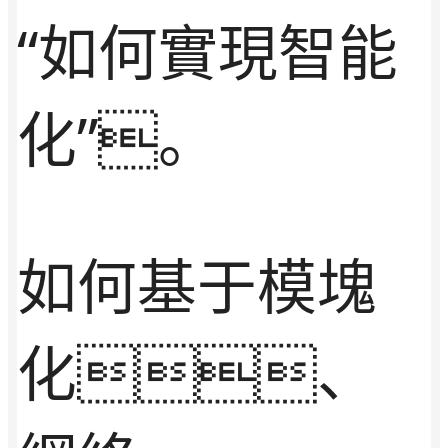
“如何實現智能
化”。
如何基于模塊
化、