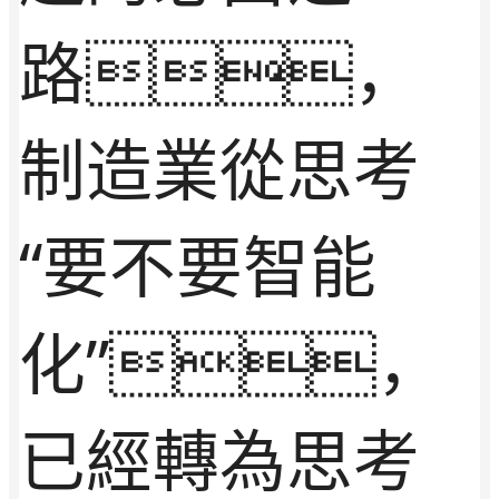
路，
制造業從思考
“要不要智能
化”，
已經轉為思考