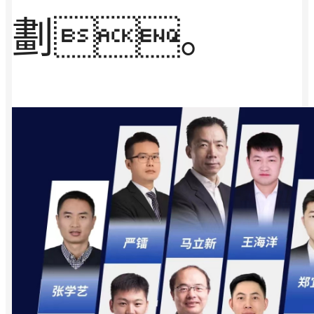
劃。