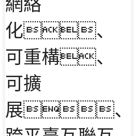
網絡
化、
可重構、
可擴
展、
跨平臺互聯互