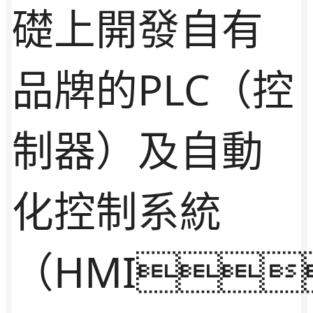
礎上開發自有
品牌的PLC（控
制器）及自動
化控制系統
（HMI