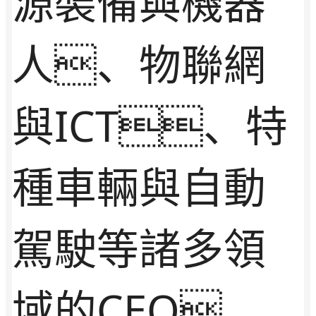
源裝備與機器
人、物聯網
與ICT、特
種車輛與自動
駕駛等諸多領
域的CEO、