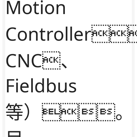
Motion
Controller
CNC、
Fieldbus
等）。