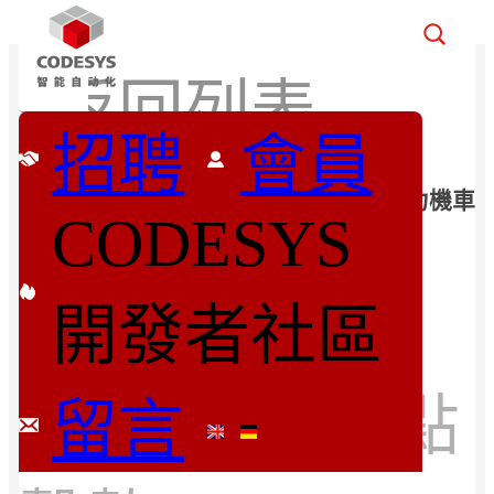
返回列表
招聘
會員
德國CODESYS軟件集團與中車株洲電力機車
CODESYS
研究所有限公司 簽署全面合作協議
更新時間：
開發者社區
2020-07-28 點
留言