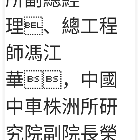
理、總工程
師馮江
華，
中國
中車株洲所研
究院副院長榮