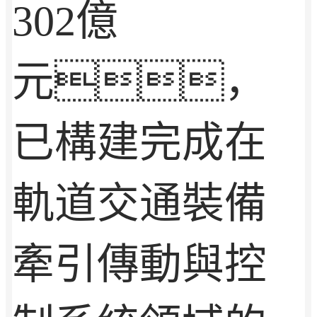
302
億
元
，
已構建完成在
軌道交通裝備
牽引傳動與控