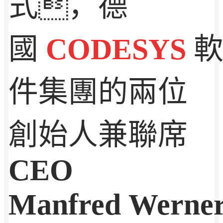
式，德
國
CODESYS
件
集團
的
兩位
創始人兼
聯席
CEO
Manfred
Werne