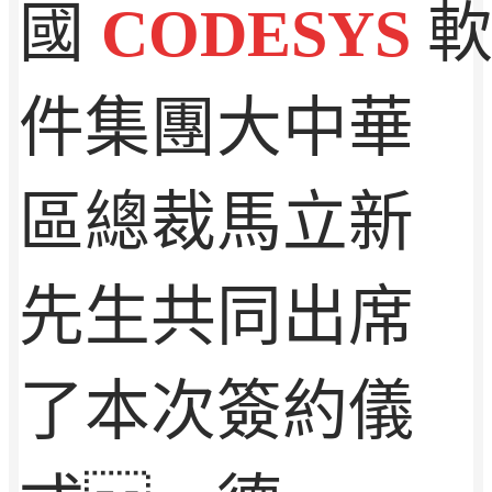
國
CODESYS
件集團
大中華
區
總裁馬立新
先生
共同
出席
了
本次簽約儀