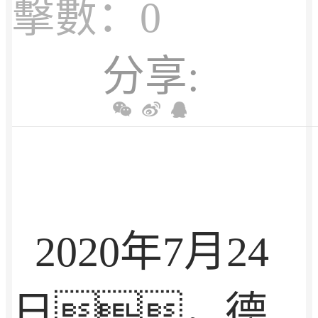
擊數：
0
分享:
2020
年
7
月
24
日，德