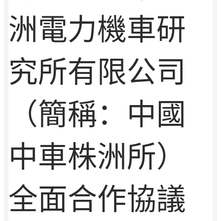
洲電力機車研
究所有限公司
（簡稱：中國
中車株洲所
）
全面合作協議