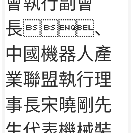
會執行副會
長、
中國機器人產
業聯盟執行理
事長宋曉剛先
生
代表機械裝